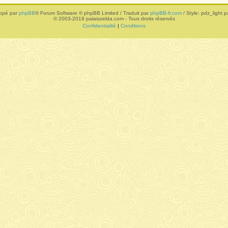
ppé par
phpBB
® Forum Software © phpBB Limited / Traduit par
phpBB-fr.com
/ Style: pdz_light pa
© 2003-2019 palaiszelda.com - Tous droits réservés
Confidentialité
|
Conditions