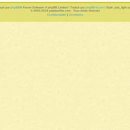
ppé par
phpBB
® Forum Software © phpBB Limited / Traduit par
phpBB-fr.com
/ Style: pdz_light pa
© 2003-2019 palaiszelda.com - Tous droits réservés
Confidentialité
|
Conditions