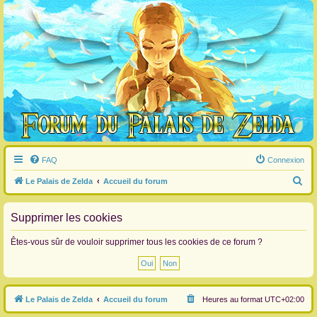
FAQ
Connexion
R
Le Palais de Zelda
Accueil du forum
e
c
Supprimer les cookies
h
Êtes-vous sûr de vouloir supprimer tous les cookies de ce forum ?
e
r
c
Le Palais de Zelda
Accueil du forum
Heures au format
UTC+02:00
h
e