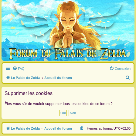
FAQ
Connexion
R
Le Palais de Zelda
Accueil du forum
e
c
Supprimer les cookies
h
Êtes-vous sûr de vouloir supprimer tous les cookies de ce forum ?
e
r
c
Le Palais de Zelda
Accueil du forum
Heures au format
UTC+02:00
h
e