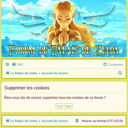
FAQ
Connexion
R
Le Palais de Zelda
Accueil du forum
e
c
Supprimer les cookies
h
Êtes-vous sûr de vouloir supprimer tous les cookies de ce forum ?
e
r
c
Le Palais de Zelda
Accueil du forum
Heures au format
UTC+02:00
h
e