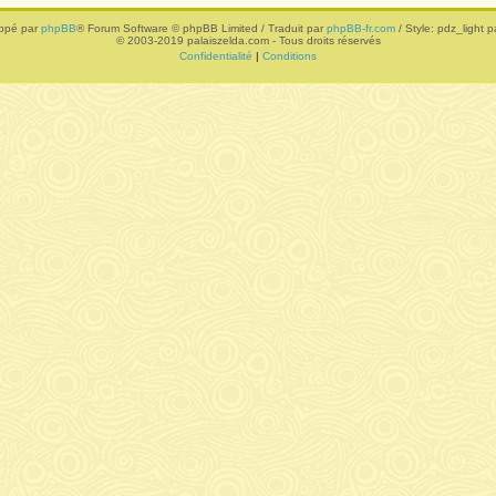
ppé par
phpBB
® Forum Software © phpBB Limited / Traduit par
phpBB-fr.com
/ Style: pdz_light pa
© 2003-2019 palaiszelda.com - Tous droits réservés
Confidentialité
|
Conditions