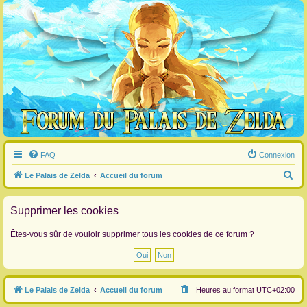
FAQ
Connexion
R
Le Palais de Zelda
Accueil du forum
e
c
Supprimer les cookies
h
Êtes-vous sûr de vouloir supprimer tous les cookies de ce forum ?
e
r
c
Le Palais de Zelda
Accueil du forum
Heures au format
UTC+02:00
h
e