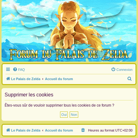
FAQ
Connexion
R
Le Palais de Zelda
Accueil du forum
e
c
Supprimer les cookies
h
Êtes-vous sûr de vouloir supprimer tous les cookies de ce forum ?
e
r
c
Le Palais de Zelda
Accueil du forum
Heures au format
UTC+02:00
h
e