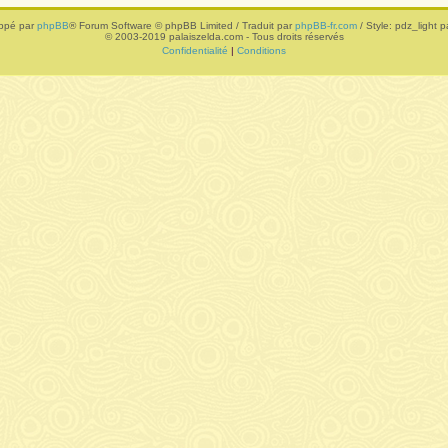
ppé par
phpBB
® Forum Software © phpBB Limited / Traduit par
phpBB-fr.com
/ Style: pdz_light pa
© 2003-2019 palaiszelda.com - Tous droits réservés
Confidentialité
|
Conditions