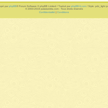
ppé par
phpBB
® Forum Software © phpBB Limited / Traduit par
phpBB-fr.com
/ Style: pdz_light pa
© 2003-2019 palaiszelda.com - Tous droits réservés
Confidentialité
|
Conditions