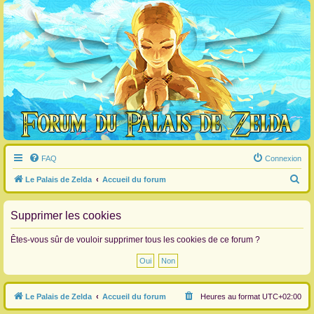
FAQ
Connexion
R
Le Palais de Zelda
Accueil du forum
e
c
Supprimer les cookies
h
Êtes-vous sûr de vouloir supprimer tous les cookies de ce forum ?
e
r
c
Le Palais de Zelda
Accueil du forum
Heures au format
UTC+02:00
h
e