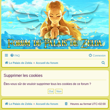
FAQ
Connexion
R
Le Palais de Zelda
Accueil du forum
e
c
Supprimer les cookies
h
Êtes-vous sûr de vouloir supprimer tous les cookies de ce forum ?
e
r
c
Le Palais de Zelda
Accueil du forum
Heures au format
UTC+02:00
h
e