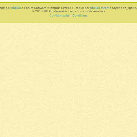
ppé par
phpBB
® Forum Software © phpBB Limited / Traduit par
phpBB-fr.com
/ Style: pdz_light pa
© 2003-2019 palaiszelda.com - Tous droits réservés
Confidentialité
|
Conditions