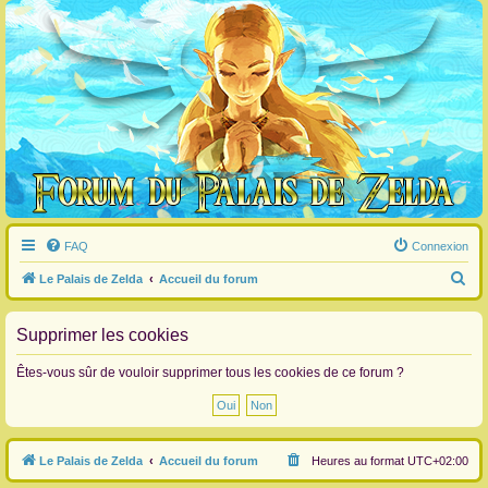
FAQ
Connexion
R
Le Palais de Zelda
Accueil du forum
e
c
Supprimer les cookies
h
Êtes-vous sûr de vouloir supprimer tous les cookies de ce forum ?
e
r
c
Le Palais de Zelda
Accueil du forum
Heures au format
UTC+02:00
h
e