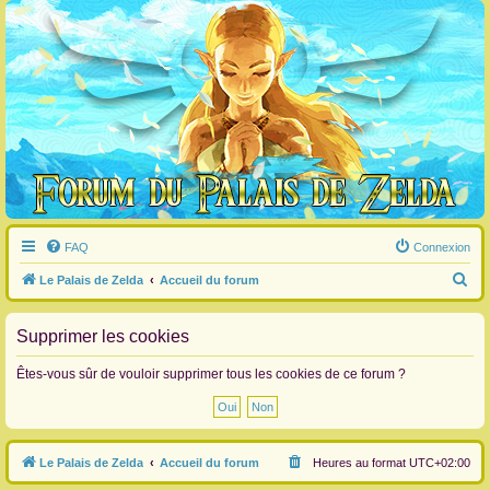
FAQ
Connexion
R
Le Palais de Zelda
Accueil du forum
e
c
Supprimer les cookies
h
Êtes-vous sûr de vouloir supprimer tous les cookies de ce forum ?
e
r
c
Le Palais de Zelda
Accueil du forum
Heures au format
UTC+02:00
h
e