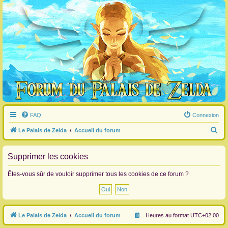
FAQ
Connexion
R
Le Palais de Zelda
Accueil du forum
e
c
Supprimer les cookies
h
Êtes-vous sûr de vouloir supprimer tous les cookies de ce forum ?
e
r
c
Le Palais de Zelda
Accueil du forum
Heures au format
UTC+02:00
h
e