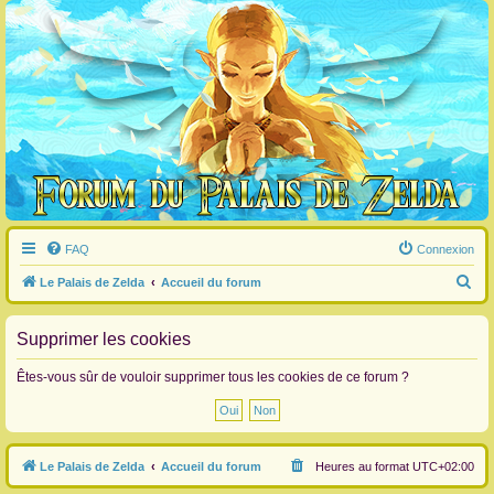
FAQ
Connexion
R
Le Palais de Zelda
Accueil du forum
e
c
Supprimer les cookies
h
Êtes-vous sûr de vouloir supprimer tous les cookies de ce forum ?
e
r
c
Le Palais de Zelda
Accueil du forum
Heures au format
UTC+02:00
h
e