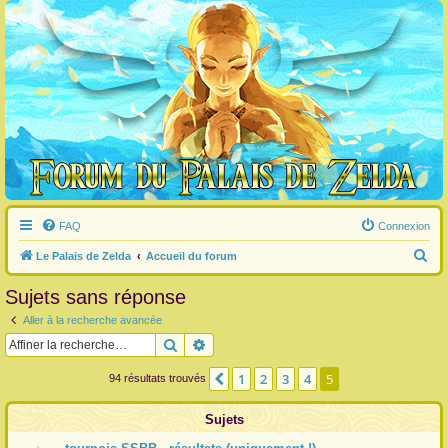
FAQ
Connexion
R
Le Palais de Zelda
Accueil du forum
e
Sujets sans réponse
c
Aller à la recherche avancée
h
Rechercher
Recherche avancée
e
r
1
2
3
4
5
Précédente
94 résultats trouvés
c
Sujets
h
e