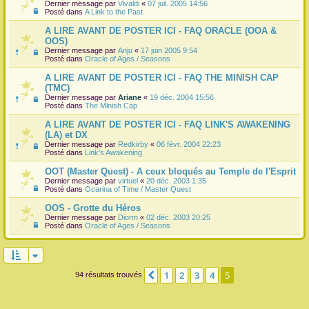
Dernier message par
Vivaldi
«
07 juil. 2005 14:56
Posté dans
A Link to the Past
A LIRE AVANT DE POSTER ICI - FAQ ORACLE (OOA &
OOS)
Dernier message par
Anju
«
17 juin 2005 9:54
Posté dans
Oracle of Ages / Seasons
A LIRE AVANT DE POSTER ICI - FAQ THE MINISH CAP
(TMC)
Dernier message par
Ariane
«
19 déc. 2004 15:56
Posté dans
The Minish Cap
A LIRE AVANT DE POSTER ICI - FAQ LINK'S AWAKENING
(LA) et DX
Dernier message par
Redkirby
«
06 févr. 2004 22:23
Posté dans
Link's Awakening
OOT (Master Quest) - A ceux bloqués au Temple de l'Esprit
Dernier message par
virtuel
«
20 déc. 2003 1:35
Posté dans
Ocarina of Time / Master Quest
OOS - Grotte du Héros
Dernier message par
Diorm
«
02 déc. 2003 20:25
Posté dans
Oracle of Ages / Seasons
1
2
3
4
5
Précédente
94 résultats trouvés