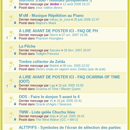
tournois SSBB - résultats (uniquement !)
Dernier message par
Jerder
«
12 août 2008 16:23
r
Posté dans
Jeux vidéos divers
M'sM - Musique Répétition au Piano
Dernier message par
mikau_le_zora
«
25 juin 2008 12:47
Posté dans
Majora's Mask
À LIRE AVANT DE POSTER ICI - FAQ DE PH
Dernier message par
Diorm
«
07 oct. 2007 16:06
Posté dans
Phantom Hourglass
La Pêche
Dernier message par
Sasuke
«
26 févr. 2007 20:07
Posté dans
Twilight Princess
Timbre collector de Zelda
Dernier message par
Bobink
«
08 nov. 2005 22:02
Posté dans
Divers (mais en rapport avec Zelda) (pas de pub)
A LIRE AVANT DE POSTER ICI - FAQ OCARINA OF TIME
(OOT)
Dernier message par
Lag
«
16 juil. 2005 15:55
Posté dans
Ocarina of Time / Master Quest
OOS - Faire le donjon 5 avant le 4
Dernier message par
Yo
«
16 juil. 2005 15:41
Posté dans
Oracle of Ages / Seasons
TWW - Liste gelée Chuchu bleu
Dernier message par
Anju
«
10 juil. 2005 18:41
Posté dans
The Wind Waker (GC + Wii U)
ALTTP/FS - Symboles de l'écran de sélection des parties