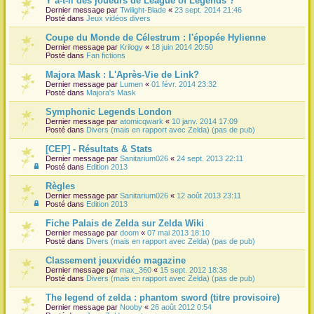
Y a-t-il des joueurs de League of Legends ?
Dernier message par
Twilight-Blade
«
23 sept. 2014 21:46
r
Posté dans
Jeux vidéos divers
Coupe du Monde de Célestrum : l'épopée Hylienne
Dernier message par
Krilogy
«
18 juin 2014 20:50
Posté dans
Fan fictions
Majora Mask : L'Après-Vie de Link?
Dernier message par
Lumen
«
01 févr. 2014 23:32
Posté dans
Majora's Mask
Symphonic Legends London
Dernier message par
atomicqwark
«
10 janv. 2014 17:09
Posté dans
Divers (mais en rapport avec Zelda) (pas de pub)
[CEP] - Résultats & Stats
Dernier message par
Sanitarium026
«
24 sept. 2013 22:11
Posté dans
Edition 2013
Règles
Dernier message par
Sanitarium026
«
12 août 2013 23:11
Posté dans
Edition 2013
Fiche Palais de Zelda sur Zelda Wiki
Dernier message par
doom
«
07 mai 2013 18:10
Posté dans
Divers (mais en rapport avec Zelda) (pas de pub)
Classement jeuxvidéo magazine
Dernier message par
max_360
«
15 sept. 2012 18:38
Posté dans
Divers (mais en rapport avec Zelda) (pas de pub)
The legend of zelda : phantom sword (titre provisoire)
Dernier message par
Nooby
«
26 août 2012 0:54