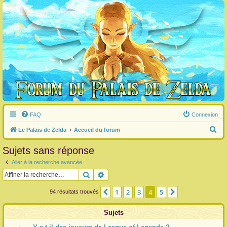
FAQ
Connexion
R
Le Palais de Zelda
Accueil du forum
e
Sujets sans réponse
c
Aller à la recherche avancée
h
Rechercher
Recherche avancée
e
r
1
2
3
4
5
Précédente
Suivante
94 résultats trouvés
c
Sujets
h
e