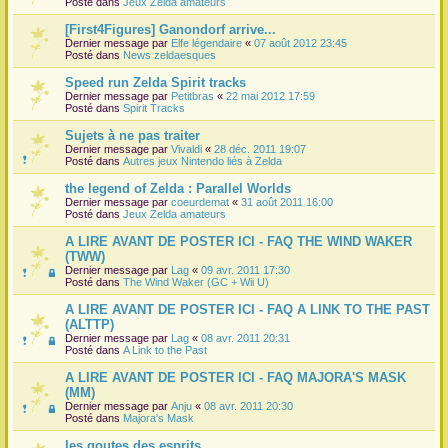
Posté dans
Jeux Zelda amateurs
[First4Figures] Ganondorf arrive...
Dernier message par
Elfe légendaire
«
07 août 2012 23:45
Posté dans
News zeldaesques
Speed run Zelda Spirit tracks
Dernier message par
Petitbras
«
22 mai 2012 17:59
Posté dans
Spirit Tracks
Sujets à ne pas traiter
Dernier message par
Vivaldi
«
28 déc. 2011 19:07
Posté dans
Autres jeux Nintendo liés à Zelda
the legend of Zelda : Parallel Worlds
Dernier message par
coeurdemat
«
31 août 2011 16:00
Posté dans
Jeux Zelda amateurs
A LIRE AVANT DE POSTER ICI - FAQ THE WIND WAKER
(TWW)
Dernier message par
Lag
«
09 avr. 2011 17:30
Posté dans
The Wind Waker (GC + Wii U)
A LIRE AVANT DE POSTER ICI - FAQ A LINK TO THE PAST
(ALTTP)
Dernier message par
Lag
«
08 avr. 2011 20:31
Posté dans
A Link to the Past
A LIRE AVANT DE POSTER ICI - FAQ MAJORA'S MASK
(MM)
Dernier message par
Anju
«
08 avr. 2011 20:30
Posté dans
Majora's Mask
les goutes des esprits