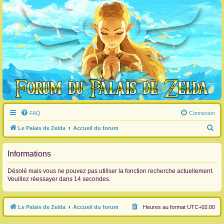
FAQ
Connexion
R
Le Palais de Zelda
Accueil du forum
e
c
Informations
h
Désolé mais vous ne pouvez pas utiliser la fonction recherche actuellement.
e
Veuillez réessayer dans 14 secondes.
r
c
Le Palais de Zelda
Accueil du forum
Heures au format
UTC+02:00
h
e