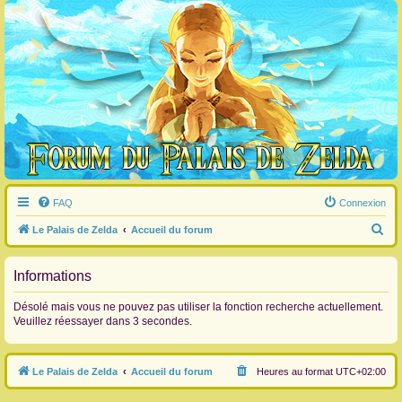
FAQ
Connexion
R
Le Palais de Zelda
Accueil du forum
e
c
Informations
h
Désolé mais vous ne pouvez pas utiliser la fonction recherche actuellement.
e
Veuillez réessayer dans 3 secondes.
r
c
Le Palais de Zelda
Accueil du forum
Heures au format
UTC+02:00
h
e