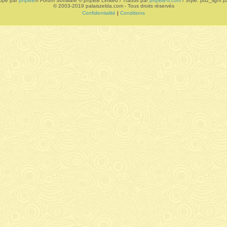
ppé par
phpBB
® Forum Software © phpBB Limited / Traduit par
phpBB-fr.com
/ Style: pdz_light pa
© 2003-2019 palaiszelda.com - Tous droits réservés
Confidentialité
|
Conditions