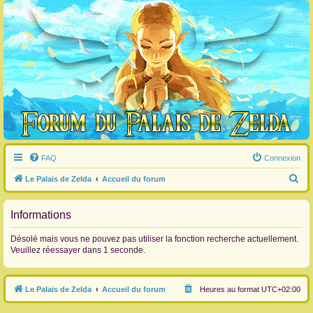
FAQ
Connexion
R
Le Palais de Zelda
Accueil du forum
e
c
Informations
h
Désolé mais vous ne pouvez pas utiliser la fonction recherche actuellement.
e
Veuillez réessayer dans 1 seconde.
r
c
Le Palais de Zelda
Accueil du forum
Heures au format
UTC+02:00
h
e