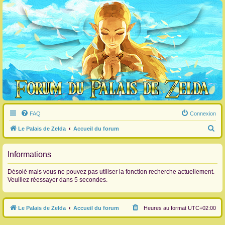
FAQ
Connexion
R
Le Palais de Zelda
Accueil du forum
e
c
Informations
h
Désolé mais vous ne pouvez pas utiliser la fonction recherche actuellement.
e
Veuillez réessayer dans 5 secondes.
r
c
Le Palais de Zelda
Accueil du forum
Heures au format
UTC+02:00
h
e