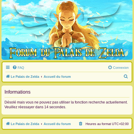
FAQ
Connexion
R
Le Palais de Zelda
Accueil du forum
e
c
Informations
h
Désolé mais vous ne pouvez pas utiliser la fonction recherche actuellement.
e
Veuillez réessayer dans 14 secondes.
r
c
Le Palais de Zelda
Accueil du forum
Heures au format
UTC+02:00
h
e