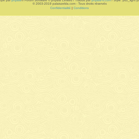
ppé par
phpBB
® Forum Software © phpBB Limited / Traduit par
phpBB-fr.com
/ Style: pdz_light pa
© 2003-2019 palaiszelda.com - Tous droits réservés
Confidentialité
|
Conditions