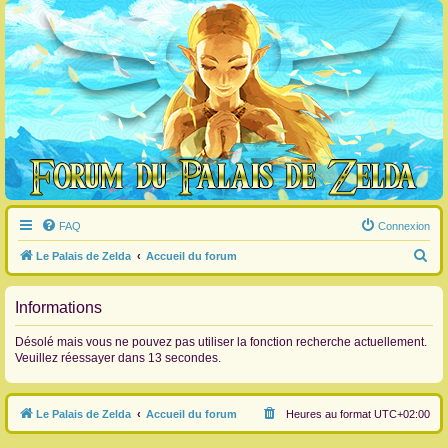
FAQ
Connexion
R
Le Palais de Zelda
Accueil du forum
e
c
Informations
h
Désolé mais vous ne pouvez pas utiliser la fonction recherche actuellement.
e
Veuillez réessayer dans 13 secondes.
r
c
Le Palais de Zelda
Accueil du forum
Heures au format
UTC+02:00
h
e