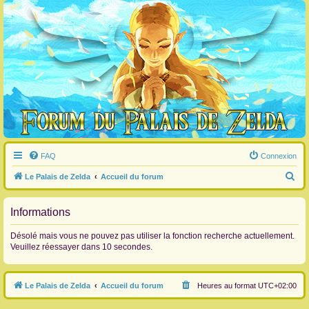
FAQ
Connexion
R
Le Palais de Zelda
Accueil du forum
e
c
Informations
h
Désolé mais vous ne pouvez pas utiliser la fonction recherche actuellement.
e
Veuillez réessayer dans 10 secondes.
r
c
Le Palais de Zelda
Accueil du forum
Heures au format
UTC+02:00
h
e