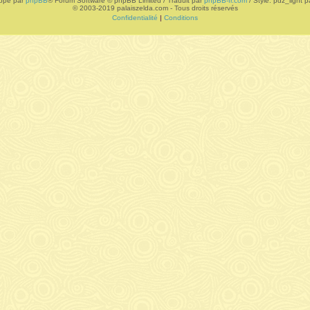
ppé par
phpBB
® Forum Software © phpBB Limited / Traduit par
phpBB-fr.com
/ Style: pdz_light pa
© 2003-2019 palaiszelda.com - Tous droits réservés
Confidentialité
|
Conditions