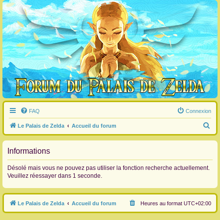
FAQ
Connexion
R
Le Palais de Zelda
Accueil du forum
e
c
Informations
h
Désolé mais vous ne pouvez pas utiliser la fonction recherche actuellement.
e
Veuillez réessayer dans 1 seconde.
r
c
Le Palais de Zelda
Accueil du forum
Heures au format
UTC+02:00
h
e