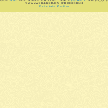
ppé par
phpBB
® Forum Software © phpBB Limited / Traduit par
phpBB-fr.com
/ Style: pdz_light pa
© 2003-2019 palaiszelda.com - Tous droits réservés
Confidentialité
|
Conditions