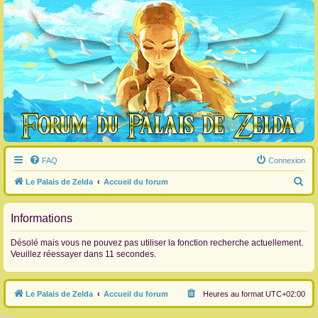
FAQ
Connexion
R
Le Palais de Zelda
Accueil du forum
e
c
Informations
h
Désolé mais vous ne pouvez pas utiliser la fonction recherche actuellement.
e
Veuillez réessayer dans 11 secondes.
r
c
Le Palais de Zelda
Accueil du forum
Heures au format
UTC+02:00
h
e