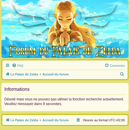
FAQ
Connexion
R
Le Palais de Zelda
Accueil du forum
e
c
Informations
h
Désolé mais vous ne pouvez pas utiliser la fonction recherche actuellement.
e
Veuillez réessayer dans 9 secondes.
r
c
Le Palais de Zelda
Accueil du forum
Heures au format
UTC+02:00
h
e