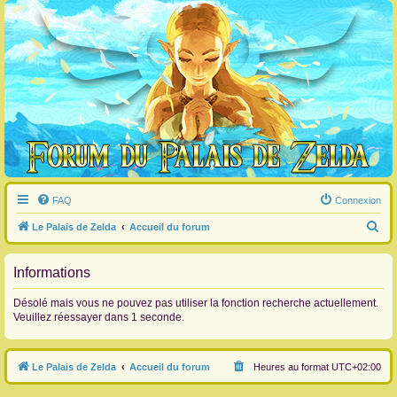
FAQ
Connexion
R
Le Palais de Zelda
Accueil du forum
e
c
Informations
h
Désolé mais vous ne pouvez pas utiliser la fonction recherche actuellement.
e
Veuillez réessayer dans 1 seconde.
r
c
Le Palais de Zelda
Accueil du forum
Heures au format
UTC+02:00
h
e