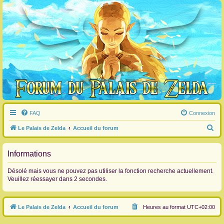
FAQ
Connexion
R
Le Palais de Zelda
Accueil du forum
e
c
Informations
h
Désolé mais vous ne pouvez pas utiliser la fonction recherche actuellement.
e
Veuillez réessayer dans 2 secondes.
r
c
Le Palais de Zelda
Accueil du forum
Heures au format
UTC+02:00
h
e