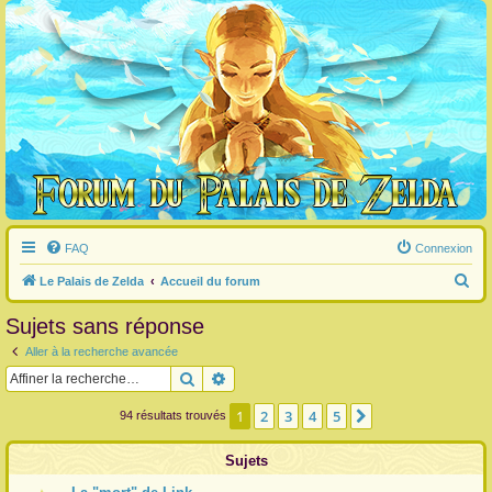
FAQ
Connexion
R
Le Palais de Zelda
Accueil du forum
e
Sujets sans réponse
c
Aller à la recherche avancée
h
Rechercher
Recherche avancée
e
r
1
2
3
4
5
Suivante
94 résultats trouvés
c
Sujets
h
e