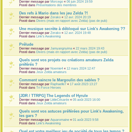
Dernier message par
Morcego
«
06 juin 2024 19:59
Posté dans
Présentations des membres
Des refs à Mario dans les jeu Zelda ?!
Dernier message par
Zerako
«
12 avr. 2024 20:19
Posté dans
Divers (mais en rapport avec Zelda) (pas de pub)
Une musique secrète à débloqué sur Link's Awakening ??
Dernier message par
Zerako
«
12 avr. 2024 19:48
Posté dans
Link's Awakening
Prélude
Dernier message par
Jamyangnyima
«
22 mars 2024 19:43
Posté dans
Divers (mais en rapport avec Zelda) (pas de pub)
Quels sont vos projets ou créations amateurs Zelda
préférés ?
Dernier message par
Noemie4
«
12 mars 2024 12:47
Posté dans
Jeux Zelda amateurs
Comment vaincre le Margoulin des sables ?
Dernier message par
Raphaelle7
«
17 août 2023 13:27
Posté dans
Tri Force Heroes
[JDR / TTRPG] The Legends of Hyrule
Dernier message par
LittleCésarée
«
05 août 2023 16:00
Posté dans
Jeux Zelda amateurs
Quels sont vos astuces préférées pour Link's Awakening,
les gars ?
Dernier message par
Aquaromaine
«
01 août 2023 9:58
Posté dans
Link's Awakening
Quel est votre meilleur jeu de société de tous les temps ?