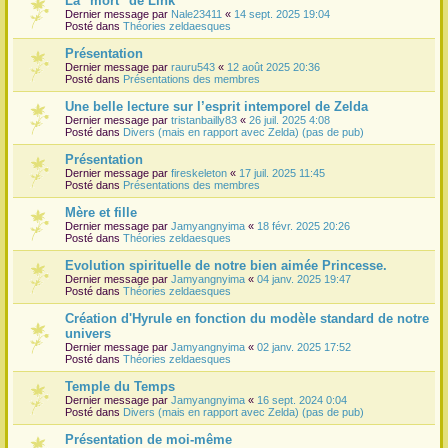
La "mort" de Link
Dernier message par
Nale23411
«
14 sept. 2025 19:04
r
Posté dans
Théories zeldaesques
Présentation
Dernier message par
rauru543
«
12 août 2025 20:36
Posté dans
Présentations des membres
Une belle lecture sur l’esprit intemporel de Zelda
Dernier message par
tristanbailly83
«
26 juil. 2025 4:08
Posté dans
Divers (mais en rapport avec Zelda) (pas de pub)
Présentation
Dernier message par
fireskeleton
«
17 juil. 2025 11:45
Posté dans
Présentations des membres
Mère et fille
Dernier message par
Jamyangnyima
«
18 févr. 2025 20:26
Posté dans
Théories zeldaesques
Evolution spirituelle de notre bien aimée Princesse.
Dernier message par
Jamyangnyima
«
04 janv. 2025 19:47
Posté dans
Théories zeldaesques
Création d'Hyrule en fonction du modèle standard de notre
univers
Dernier message par
Jamyangnyima
«
02 janv. 2025 17:52
Posté dans
Théories zeldaesques
Temple du Temps
Dernier message par
Jamyangnyima
«
16 sept. 2024 0:04
Posté dans
Divers (mais en rapport avec Zelda) (pas de pub)
Présentation de moi-même