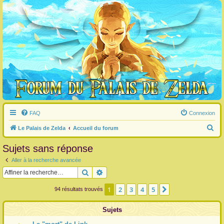
FAQ
Connexion
R
Le Palais de Zelda
Accueil du forum
e
Sujets sans réponse
c
Aller à la recherche avancée
h
Rechercher
Recherche avancée
e
r
1
2
3
4
5
Suivante
94 résultats trouvés
c
Sujets
h
e