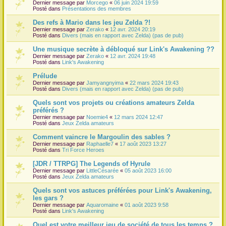
Dernier message par
Morcego
«
06 juin 2024 19:59
Posté dans
Présentations des membres
Des refs à Mario dans les jeu Zelda ?!
Dernier message par
Zerako
«
12 avr. 2024 20:19
Posté dans
Divers (mais en rapport avec Zelda) (pas de pub)
Une musique secrète à débloqué sur Link's Awakening ??
Dernier message par
Zerako
«
12 avr. 2024 19:48
Posté dans
Link's Awakening
Prélude
Dernier message par
Jamyangnyima
«
22 mars 2024 19:43
Posté dans
Divers (mais en rapport avec Zelda) (pas de pub)
Quels sont vos projets ou créations amateurs Zelda
préférés ?
Dernier message par
Noemie4
«
12 mars 2024 12:47
Posté dans
Jeux Zelda amateurs
Comment vaincre le Margoulin des sables ?
Dernier message par
Raphaelle7
«
17 août 2023 13:27
Posté dans
Tri Force Heroes
[JDR / TTRPG] The Legends of Hyrule
Dernier message par
LittleCésarée
«
05 août 2023 16:00
Posté dans
Jeux Zelda amateurs
Quels sont vos astuces préférées pour Link's Awakening,
les gars ?
Dernier message par
Aquaromaine
«
01 août 2023 9:58
Posté dans
Link's Awakening
Quel est votre meilleur jeu de société de tous les temps ?