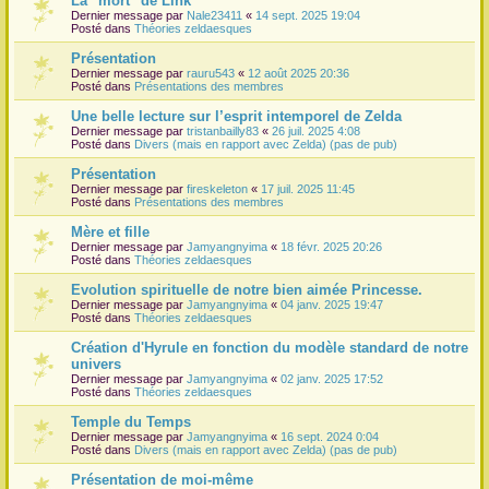
La "mort" de Link
Dernier message par
Nale23411
«
14 sept. 2025 19:04
r
Posté dans
Théories zeldaesques
Présentation
Dernier message par
rauru543
«
12 août 2025 20:36
Posté dans
Présentations des membres
Une belle lecture sur l’esprit intemporel de Zelda
Dernier message par
tristanbailly83
«
26 juil. 2025 4:08
Posté dans
Divers (mais en rapport avec Zelda) (pas de pub)
Présentation
Dernier message par
fireskeleton
«
17 juil. 2025 11:45
Posté dans
Présentations des membres
Mère et fille
Dernier message par
Jamyangnyima
«
18 févr. 2025 20:26
Posté dans
Théories zeldaesques
Evolution spirituelle de notre bien aimée Princesse.
Dernier message par
Jamyangnyima
«
04 janv. 2025 19:47
Posté dans
Théories zeldaesques
Création d'Hyrule en fonction du modèle standard de notre
univers
Dernier message par
Jamyangnyima
«
02 janv. 2025 17:52
Posté dans
Théories zeldaesques
Temple du Temps
Dernier message par
Jamyangnyima
«
16 sept. 2024 0:04
Posté dans
Divers (mais en rapport avec Zelda) (pas de pub)
Présentation de moi-même