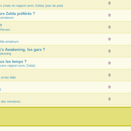
0
rs (mais en rapport avec Zelda) (pas de pub)
rs Zelda préférés ?
0
 amateurs
 ?
0
 Heroes
0
lda amateurs
k's Awakening, les gars ?
0
wakening
ous les temps ?
0
sans rapport avec Zelda)
0
 of the Wild
0
d
0
s des membres