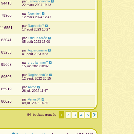
par
Jamyangnyima
94418
22 mars 2024 19:43
par
Noemie4
79305
12 mars 2024 12:47
par
Raphaelle7
116551
17 août 2023 13:27
par
LittleCésarée
83041
05 août 2023 16:00
par
Aquaromaine
83233
01 août 2023 9:58
par
cryoflammer7
95668
15 juin 2023 20:02
par
ReglissandCo
89506
12 sept. 2022 20:15
par
Antho
85919
26 juil. 2022 11:47
par
Venus84
80026
09 juil. 2022 14:36
1
2
3
4
5
Suivante
94 résultats trouvés