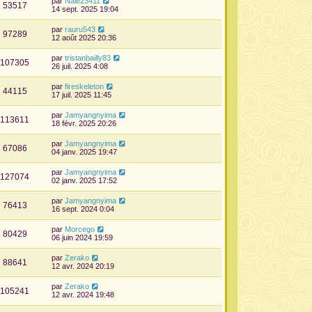
par
Nale23411
53517
14 sept. 2025 19:04
par
rauru543
97289
12 août 2025 20:36
par
tristanbailly83
107305
26 juil. 2025 4:08
par
fireskeleton
44115
17 juil. 2025 11:45
par
Jamyangnyima
113611
18 févr. 2025 20:26
par
Jamyangnyima
67086
04 janv. 2025 19:47
par
Jamyangnyima
127074
02 janv. 2025 17:52
par
Jamyangnyima
76413
16 sept. 2024 0:04
par
Morcego
80429
06 juin 2024 19:59
par
Zerako
88641
12 avr. 2024 20:19
par
Zerako
105241
12 avr. 2024 19:48