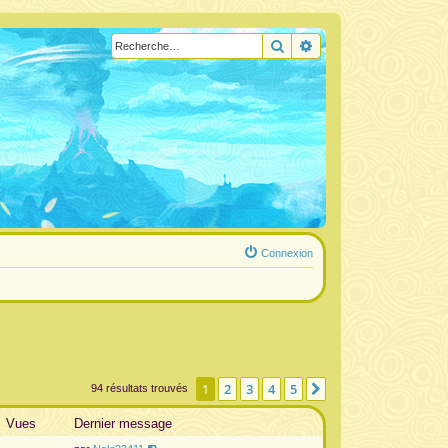
Rechercher
Recherche avancée
Connexion
1
2
3
4
5
Suivante
94 résultats trouvés
Vues
Dernier message