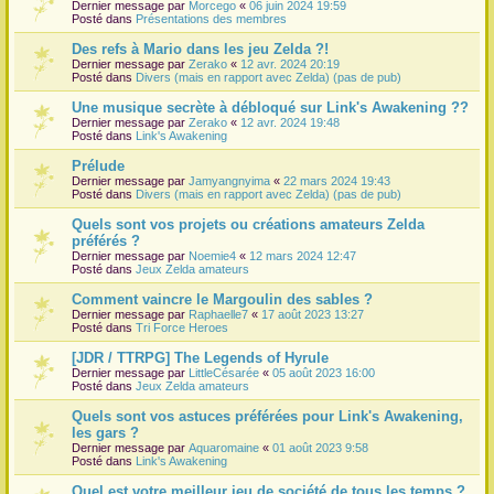
Dernier message par
Morcego
«
06 juin 2024 19:59
Posté dans
Présentations des membres
Des refs à Mario dans les jeu Zelda ?!
Dernier message par
Zerako
«
12 avr. 2024 20:19
Posté dans
Divers (mais en rapport avec Zelda) (pas de pub)
Une musique secrète à débloqué sur Link's Awakening ??
Dernier message par
Zerako
«
12 avr. 2024 19:48
Posté dans
Link's Awakening
Prélude
Dernier message par
Jamyangnyima
«
22 mars 2024 19:43
Posté dans
Divers (mais en rapport avec Zelda) (pas de pub)
Quels sont vos projets ou créations amateurs Zelda
préférés ?
Dernier message par
Noemie4
«
12 mars 2024 12:47
Posté dans
Jeux Zelda amateurs
Comment vaincre le Margoulin des sables ?
Dernier message par
Raphaelle7
«
17 août 2023 13:27
Posté dans
Tri Force Heroes
[JDR / TTRPG] The Legends of Hyrule
Dernier message par
LittleCésarée
«
05 août 2023 16:00
Posté dans
Jeux Zelda amateurs
Quels sont vos astuces préférées pour Link's Awakening,
les gars ?
Dernier message par
Aquaromaine
«
01 août 2023 9:58
Posté dans
Link's Awakening
Quel est votre meilleur jeu de société de tous les temps ?