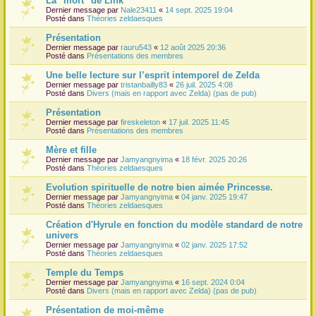
La "mort" de Link
Dernier message par
Nale23411
«
14 sept. 2025 19:04
r
Posté dans
Théories zeldaesques
Présentation
Dernier message par
rauru543
«
12 août 2025 20:36
Posté dans
Présentations des membres
Une belle lecture sur l’esprit intemporel de Zelda
Dernier message par
tristanbailly83
«
26 juil. 2025 4:08
Posté dans
Divers (mais en rapport avec Zelda) (pas de pub)
Présentation
Dernier message par
fireskeleton
«
17 juil. 2025 11:45
Posté dans
Présentations des membres
Mère et fille
Dernier message par
Jamyangnyima
«
18 févr. 2025 20:26
Posté dans
Théories zeldaesques
Evolution spirituelle de notre bien aimée Princesse.
Dernier message par
Jamyangnyima
«
04 janv. 2025 19:47
Posté dans
Théories zeldaesques
Création d'Hyrule en fonction du modèle standard de notre
univers
Dernier message par
Jamyangnyima
«
02 janv. 2025 17:52
Posté dans
Théories zeldaesques
Temple du Temps
Dernier message par
Jamyangnyima
«
16 sept. 2024 0:04
Posté dans
Divers (mais en rapport avec Zelda) (pas de pub)
Présentation de moi-même