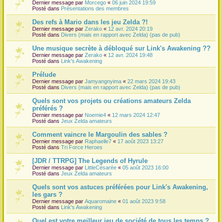
Dernier message par
Morcego
«
06 juin 2024 19:59
Posté dans
Présentations des membres
Des refs à Mario dans les jeu Zelda ?!
Dernier message par
Zerako
«
12 avr. 2024 20:19
Posté dans
Divers (mais en rapport avec Zelda) (pas de pub)
Une musique secrète à débloqué sur Link's Awakening ??
Dernier message par
Zerako
«
12 avr. 2024 19:48
Posté dans
Link's Awakening
Prélude
Dernier message par
Jamyangnyima
«
22 mars 2024 19:43
Posté dans
Divers (mais en rapport avec Zelda) (pas de pub)
Quels sont vos projets ou créations amateurs Zelda
préférés ?
Dernier message par
Noemie4
«
12 mars 2024 12:47
Posté dans
Jeux Zelda amateurs
Comment vaincre le Margoulin des sables ?
Dernier message par
Raphaelle7
«
17 août 2023 13:27
Posté dans
Tri Force Heroes
[JDR / TTRPG] The Legends of Hyrule
Dernier message par
LittleCésarée
«
05 août 2023 16:00
Posté dans
Jeux Zelda amateurs
Quels sont vos astuces préférées pour Link's Awakening,
les gars ?
Dernier message par
Aquaromaine
«
01 août 2023 9:58
Posté dans
Link's Awakening
Quel est votre meilleur jeu de société de tous les temps ?