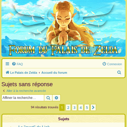
FAQ
Connexion
R
Le Palais de Zelda
Accueil du forum
e
Sujets sans réponse
c
Aller à la recherche avancée
h
Rechercher
Recherche avancée
e
r
1
2
3
4
5
Suivante
94 résultats trouvés
c
Sujets
h
e