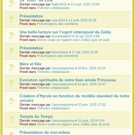
La "mort" de Link
Dernier message par
Nale23411
«
14 sept. 2025 19:04
r
Posté dans
Théories zeldaesques
Présentation
Dernier message par
rauru543
«
12 août 2025 20:36
Posté dans
Présentations des membres
Une belle lecture sur l’esprit intemporel de Zelda
Dernier message par
tristanbailly83
«
26 juil. 2025 4:08
Posté dans
Divers (mais en rapport avec Zelda) (pas de pub)
Présentation
Dernier message par
fireskeleton
«
17 juil. 2025 11:45
Posté dans
Présentations des membres
Mère et fille
Dernier message par
Jamyangnyima
«
18 févr. 2025 20:26
Posté dans
Théories zeldaesques
Evolution spirituelle de notre bien aimée Princesse.
Dernier message par
Jamyangnyima
«
04 janv. 2025 19:47
Posté dans
Théories zeldaesques
Création d'Hyrule en fonction du modèle standard de notre
univers
Dernier message par
Jamyangnyima
«
02 janv. 2025 17:52
Posté dans
Théories zeldaesques
Temple du Temps
Dernier message par
Jamyangnyima
«
16 sept. 2024 0:04
Posté dans
Divers (mais en rapport avec Zelda) (pas de pub)
Présentation de moi-même