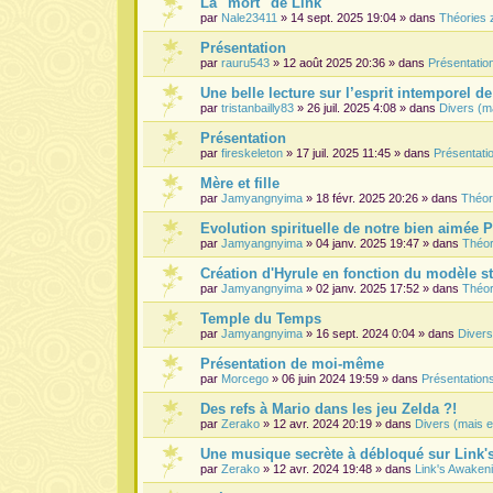
La "mort" de Link
par
Nale23411
» 14 sept. 2025 19:04 » dans
Théories 
Présentation
par
rauru543
» 12 août 2025 20:36 » dans
Présentati
Une belle lecture sur l’esprit intemporel d
par
tristanbailly83
» 26 juil. 2025 4:08 » dans
Divers (m
Présentation
par
fireskeleton
» 17 juil. 2025 11:45 » dans
Présentat
Mère et fille
par
Jamyangnyima
» 18 févr. 2025 20:26 » dans
Théor
Evolution spirituelle de notre bien aimée 
par
Jamyangnyima
» 04 janv. 2025 19:47 » dans
Théor
Création d'Hyrule en fonction du modèle s
par
Jamyangnyima
» 02 janv. 2025 17:52 » dans
Théor
Temple du Temps
par
Jamyangnyima
» 16 sept. 2024 0:04 » dans
Divers
Présentation de moi-même
par
Morcego
» 06 juin 2024 19:59 » dans
Présentatio
Des refs à Mario dans les jeu Zelda ?!
par
Zerako
» 12 avr. 2024 20:19 » dans
Divers (mais e
Une musique secrète à débloqué sur Link
par
Zerako
» 12 avr. 2024 19:48 » dans
Link's Awaken