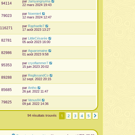
par
Jamyangnyima
94114
22 mars 2024 19:43
par
Noemie4
79023
12 mars 2024 12:47
par
Raphaelle7
116271
17 août 2023 13:27
par
LittleCésarée
82781
05 août 2023 16:00
par
Aquaromaine
82986
01 août 2023 9:58
par
cryoflammer7
95353
15 juin 2023 20:02
par
ReglissandCo
89288
12 sept. 2022 20:15
par
Antho
85685
26 juil. 2022 11:47
par
Venus84
79825
09 juil. 2022 14:36
1
2
3
4
5
Suivante
94 résultats trouvés