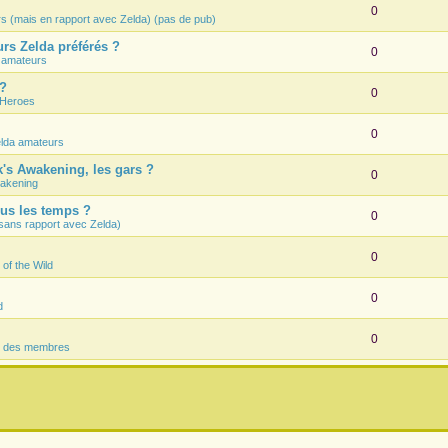
0
rs (mais en rapport avec Zelda) (pas de pub)
rs Zelda préférés ?
0
 amateurs
 ?
0
 Heroes
0
lda amateurs
k's Awakening, les gars ?
0
wakening
ous les temps ?
0
sans rapport avec Zelda)
0
 of the Wild
0
d
0
s des membres