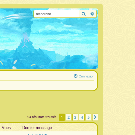
Rechercher
Recherche avancée
Connexion
1
2
3
4
5
Suivante
94 résultats trouvés
Vues
Dernier message