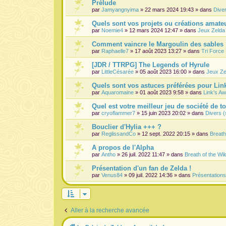
Prélude
par
Jamyangnyima
» 22 mars 2024 19:43 » dans
Dive
Quels sont vos projets ou créations amateu
par
Noemie4
» 12 mars 2024 12:47 » dans
Jeux Zelda
Comment vaincre le Margoulin des sables
par
Raphaelle7
» 17 août 2023 13:27 » dans
Tri Force
[JDR / TTRPG] The Legends of Hyrule
par
LittleCésarée
» 05 août 2023 16:00 » dans
Jeux Ze
Quels sont vos astuces préférées pour Lin
par
Aquaromaine
» 01 août 2023 9:58 » dans
Link's A
Quel est votre meilleur jeu de société de t
par
cryoflammer7
» 15 juin 2023 20:02 » dans
Divers (
Bouclier d'Hylia +++ ?
par
ReglissandCo
» 12 sept. 2022 20:15 » dans
Breath
A propos de l'Alpha
par
Antho
» 26 juil. 2022 11:47 » dans
Breath of the Wil
Présentation d'un fan de Zelda !
par
Venus84
» 09 juil. 2022 14:36 » dans
Présentation
Aller à la recherche avancée