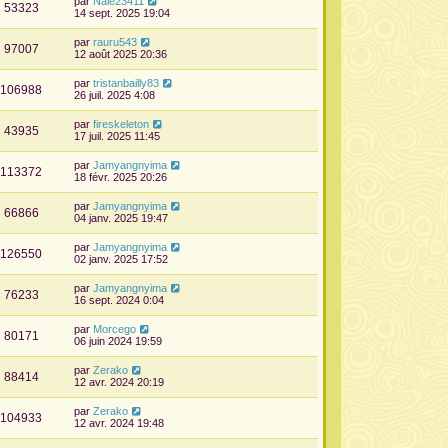
par
Nale23411
53323
14 sept. 2025 19:04
par
rauru543
97007
12 août 2025 20:36
par
tristanbailly83
106988
26 juil. 2025 4:08
par
fireskeleton
43935
17 juil. 2025 11:45
par
Jamyangnyima
113372
18 févr. 2025 20:26
par
Jamyangnyima
66866
04 janv. 2025 19:47
par
Jamyangnyima
126550
02 janv. 2025 17:52
par
Jamyangnyima
76233
16 sept. 2024 0:04
par
Morcego
80171
06 juin 2024 19:59
par
Zerako
88414
12 avr. 2024 20:19
par
Zerako
104933
12 avr. 2024 19:48