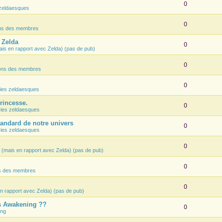
0
zeldaesques
0
ons des membres
e Zelda
0
ais en rapport avec Zelda) (pas de pub)
0
ions des membres
0
ies zeldaesques
Princesse.
0
ies zeldaesques
tandard de notre univers
0
ies zeldaesques
0
 (mais en rapport avec Zelda) (pas de pub)
0
ns des membres
0
n rapport avec Zelda) (pas de pub)
's Awakening ??
0
ing