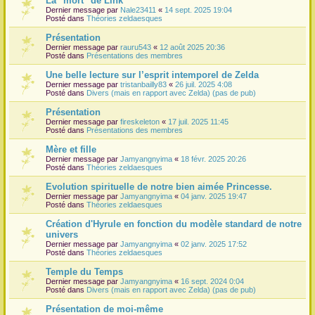
La "mort" de Link
Dernier message par
Nale23411
«
14 sept. 2025 19:04
r
Posté dans
Théories zeldaesques
Présentation
Dernier message par
rauru543
«
12 août 2025 20:36
Posté dans
Présentations des membres
Une belle lecture sur l’esprit intemporel de Zelda
Dernier message par
tristanbailly83
«
26 juil. 2025 4:08
Posté dans
Divers (mais en rapport avec Zelda) (pas de pub)
Présentation
Dernier message par
fireskeleton
«
17 juil. 2025 11:45
Posté dans
Présentations des membres
Mère et fille
Dernier message par
Jamyangnyima
«
18 févr. 2025 20:26
Posté dans
Théories zeldaesques
Evolution spirituelle de notre bien aimée Princesse.
Dernier message par
Jamyangnyima
«
04 janv. 2025 19:47
Posté dans
Théories zeldaesques
Création d'Hyrule en fonction du modèle standard de notre
univers
Dernier message par
Jamyangnyima
«
02 janv. 2025 17:52
Posté dans
Théories zeldaesques
Temple du Temps
Dernier message par
Jamyangnyima
«
16 sept. 2024 0:04
Posté dans
Divers (mais en rapport avec Zelda) (pas de pub)
Présentation de moi-même