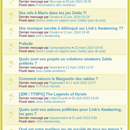
Dernier message par
Morcego
«
06 juin 2024 19:59
Posté dans
Présentations des membres
Des refs à Mario dans les jeu Zelda ?!
Dernier message par
Zerako
«
12 avr. 2024 20:19
Posté dans
Divers (mais en rapport avec Zelda) (pas de pub)
Une musique secrète à débloqué sur Link's Awakening ??
Dernier message par
Zerako
«
12 avr. 2024 19:48
Posté dans
Link's Awakening
Prélude
Dernier message par
Jamyangnyima
«
22 mars 2024 19:43
Posté dans
Divers (mais en rapport avec Zelda) (pas de pub)
Quels sont vos projets ou créations amateurs Zelda
préférés ?
Dernier message par
Noemie4
«
12 mars 2024 12:47
Posté dans
Jeux Zelda amateurs
Comment vaincre le Margoulin des sables ?
Dernier message par
Raphaelle7
«
17 août 2023 13:27
Posté dans
Tri Force Heroes
[JDR / TTRPG] The Legends of Hyrule
Dernier message par
LittleCésarée
«
05 août 2023 16:00
Posté dans
Jeux Zelda amateurs
Quels sont vos astuces préférées pour Link's Awakening,
les gars ?
Dernier message par
Aquaromaine
«
01 août 2023 9:58
Posté dans
Link's Awakening
Quel est votre meilleur jeu de société de tous les temps ?