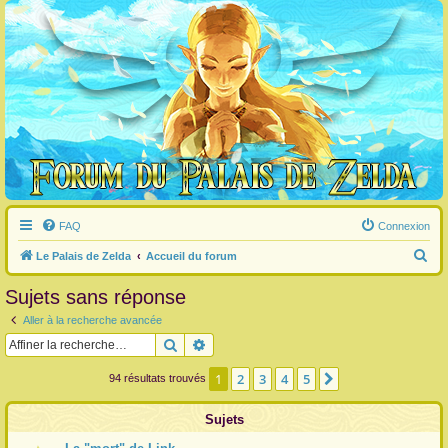
FAQ
Connexion
R
Le Palais de Zelda
Accueil du forum
e
Sujets sans réponse
c
Aller à la recherche avancée
h
Rechercher
Recherche avancée
e
r
1
2
3
4
5
Suivante
94 résultats trouvés
c
Sujets
h
e