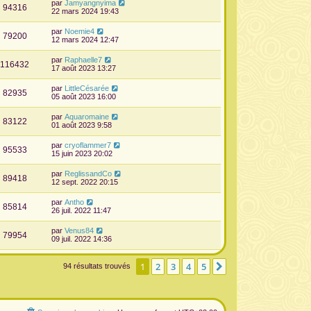
par
Jamyangnyima
94316
22 mars 2024 19:43
par
Noemie4
79200
12 mars 2024 12:47
par
Raphaelle7
116432
17 août 2023 13:27
par
LittleCésarée
82935
05 août 2023 16:00
par
Aquaromaine
83122
01 août 2023 9:58
par
cryoflammer7
95533
15 juin 2023 20:02
par
ReglissandCo
89418
12 sept. 2022 20:15
par
Antho
85814
26 juil. 2022 11:47
par
Venus84
79954
09 juil. 2022 14:36
1
2
3
4
5
Suivante
94 résultats trouvés