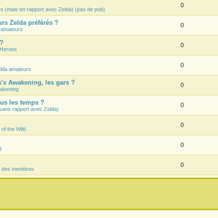
0
rs (mais en rapport avec Zelda) (pas de pub)
rs Zelda préférés ?
0
 amateurs
 ?
0
 Heroes
0
lda amateurs
k's Awakening, les gars ?
0
wakening
ous les temps ?
0
sans rapport avec Zelda)
0
 of the Wild
0
d
0
s des membres