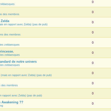
0
zeldaesques
0
ons des membres
e Zelda
0
ais en rapport avec Zelda) (pas de pub)
0
ions des membres
0
ies zeldaesques
Princesse.
0
ies zeldaesques
tandard de notre univers
0
ies zeldaesques
0
 (mais en rapport avec Zelda) (pas de pub)
0
ns des membres
0
n rapport avec Zelda) (pas de pub)
's Awakening ??
0
ing