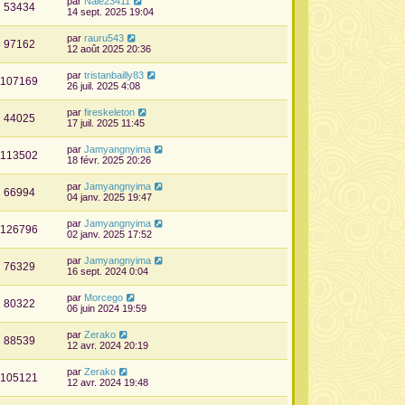
par
Nale23411
53434
14 sept. 2025 19:04
par
rauru543
97162
12 août 2025 20:36
par
tristanbailly83
107169
26 juil. 2025 4:08
par
fireskeleton
44025
17 juil. 2025 11:45
par
Jamyangnyima
113502
18 févr. 2025 20:26
par
Jamyangnyima
66994
04 janv. 2025 19:47
par
Jamyangnyima
126796
02 janv. 2025 17:52
par
Jamyangnyima
76329
16 sept. 2024 0:04
par
Morcego
80322
06 juin 2024 19:59
par
Zerako
88539
12 avr. 2024 20:19
par
Zerako
105121
12 avr. 2024 19:48