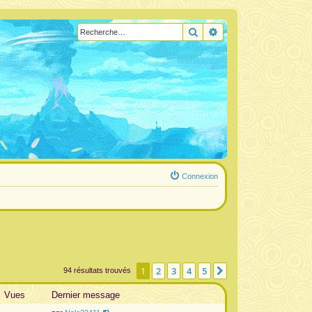
Rechercher
Recherche avancée
Connexion
1
2
3
4
5
Suivante
94 résultats trouvés
Vues
Dernier message