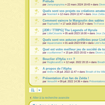
Prélude
par
Jamyangnyima
» 22 mars 2024 19:43 » dans
Dive
Quels sont vos projets ou créations amateu
par
Noemie4
» 12 mars 2024 12:47 » dans
Jeux Zelda
Comment vaincre le Margoulin des sables
par
Raphaelle7
» 17 août 2023 13:27 » dans
Tri Force
[JDR / TTRPG] The Legends of Hyrule
par
LittleCésarée
» 05 août 2023 16:00 » dans
Jeux Ze
Quels sont vos astuces préférées pour Lin
par
Aquaromaine
» 01 août 2023 9:58 » dans
Link's A
Quel est votre meilleur jeu de société de t
par
cryoflammer7
» 15 juin 2023 20:02 » dans
Divers (
Bouclier d'Hylia +++ ?
par
ReglissandCo
» 12 sept. 2022 20:15 » dans
Breath
A propos de l'Alpha
par
Antho
» 26 juil. 2022 11:47 » dans
Breath of the Wil
Présentation d'un fan de Zelda !
par
Venus84
» 09 juil. 2022 14:36 » dans
Présentation
Aller à la recherche avancée