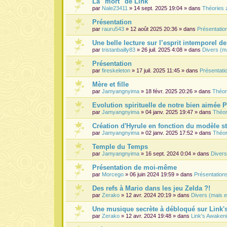
La "mort" de Link
par
Nale23411
» 14 sept. 2025 19:04 » dans
Théories 
Présentation
par
rauru543
» 12 août 2025 20:36 » dans
Présentati
Une belle lecture sur l’esprit intemporel d
par
tristanbailly83
» 26 juil. 2025 4:08 » dans
Divers (m
Présentation
par
fireskeleton
» 17 juil. 2025 11:45 » dans
Présentat
Mère et fille
par
Jamyangnyima
» 18 févr. 2025 20:26 » dans
Théor
Evolution spirituelle de notre bien aimée 
par
Jamyangnyima
» 04 janv. 2025 19:47 » dans
Théor
Création d'Hyrule en fonction du modèle s
par
Jamyangnyima
» 02 janv. 2025 17:52 » dans
Théor
Temple du Temps
par
Jamyangnyima
» 16 sept. 2024 0:04 » dans
Divers
Présentation de moi-même
par
Morcego
» 06 juin 2024 19:59 » dans
Présentatio
Des refs à Mario dans les jeu Zelda ?!
par
Zerako
» 12 avr. 2024 20:19 » dans
Divers (mais e
Une musique secrète à débloqué sur Link
par
Zerako
» 12 avr. 2024 19:48 » dans
Link's Awaken