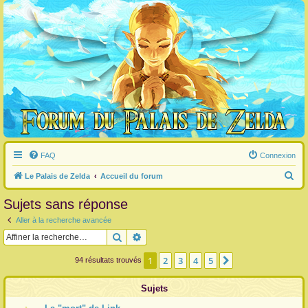
FAQ
Connexion
R
Le Palais de Zelda
Accueil du forum
e
Sujets sans réponse
c
Aller à la recherche avancée
h
Rechercher
Recherche avancée
e
r
1
2
3
4
5
Suivante
94 résultats trouvés
c
Sujets
h
e