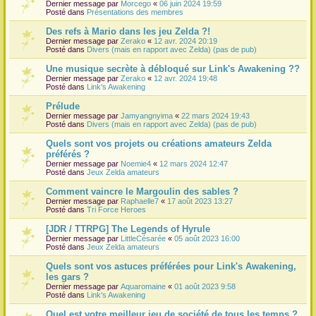
Dernier message par
Morcego
«
06 juin 2024 19:59
Posté dans
Présentations des membres
Des refs à Mario dans les jeu Zelda ?!
Dernier message par
Zerako
«
12 avr. 2024 20:19
Posté dans
Divers (mais en rapport avec Zelda) (pas de pub)
Une musique secrète à débloqué sur Link's Awakening ??
Dernier message par
Zerako
«
12 avr. 2024 19:48
Posté dans
Link's Awakening
Prélude
Dernier message par
Jamyangnyima
«
22 mars 2024 19:43
Posté dans
Divers (mais en rapport avec Zelda) (pas de pub)
Quels sont vos projets ou créations amateurs Zelda
préférés ?
Dernier message par
Noemie4
«
12 mars 2024 12:47
Posté dans
Jeux Zelda amateurs
Comment vaincre le Margoulin des sables ?
Dernier message par
Raphaelle7
«
17 août 2023 13:27
Posté dans
Tri Force Heroes
[JDR / TTRPG] The Legends of Hyrule
Dernier message par
LittleCésarée
«
05 août 2023 16:00
Posté dans
Jeux Zelda amateurs
Quels sont vos astuces préférées pour Link's Awakening,
les gars ?
Dernier message par
Aquaromaine
«
01 août 2023 9:58
Posté dans
Link's Awakening
Quel est votre meilleur jeu de société de tous les temps ?