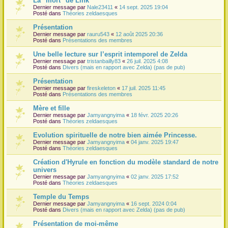
La "mort" de Link
Dernier message par
Nale23411
«
14 sept. 2025 19:04
r
Posté dans
Théories zeldaesques
Présentation
Dernier message par
rauru543
«
12 août 2025 20:36
Posté dans
Présentations des membres
Une belle lecture sur l’esprit intemporel de Zelda
Dernier message par
tristanbailly83
«
26 juil. 2025 4:08
Posté dans
Divers (mais en rapport avec Zelda) (pas de pub)
Présentation
Dernier message par
fireskeleton
«
17 juil. 2025 11:45
Posté dans
Présentations des membres
Mère et fille
Dernier message par
Jamyangnyima
«
18 févr. 2025 20:26
Posté dans
Théories zeldaesques
Evolution spirituelle de notre bien aimée Princesse.
Dernier message par
Jamyangnyima
«
04 janv. 2025 19:47
Posté dans
Théories zeldaesques
Création d'Hyrule en fonction du modèle standard de notre
univers
Dernier message par
Jamyangnyima
«
02 janv. 2025 17:52
Posté dans
Théories zeldaesques
Temple du Temps
Dernier message par
Jamyangnyima
«
16 sept. 2024 0:04
Posté dans
Divers (mais en rapport avec Zelda) (pas de pub)
Présentation de moi-même