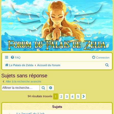
FAQ
Connexion
R
Le Palais de Zelda
Accueil du forum
e
Sujets sans réponse
c
Aller à la recherche avancée
h
Rechercher
Recherche avancée
e
r
1
2
3
4
5
Suivante
94 résultats trouvés
c
Sujets
h
e