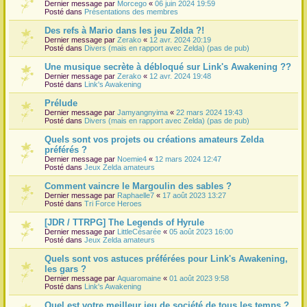
Dernier message par
Morcego
«
06 juin 2024 19:59
Posté dans
Présentations des membres
Des refs à Mario dans les jeu Zelda ?!
Dernier message par
Zerako
«
12 avr. 2024 20:19
Posté dans
Divers (mais en rapport avec Zelda) (pas de pub)
Une musique secrète à débloqué sur Link's Awakening ??
Dernier message par
Zerako
«
12 avr. 2024 19:48
Posté dans
Link's Awakening
Prélude
Dernier message par
Jamyangnyima
«
22 mars 2024 19:43
Posté dans
Divers (mais en rapport avec Zelda) (pas de pub)
Quels sont vos projets ou créations amateurs Zelda
préférés ?
Dernier message par
Noemie4
«
12 mars 2024 12:47
Posté dans
Jeux Zelda amateurs
Comment vaincre le Margoulin des sables ?
Dernier message par
Raphaelle7
«
17 août 2023 13:27
Posté dans
Tri Force Heroes
[JDR / TTRPG] The Legends of Hyrule
Dernier message par
LittleCésarée
«
05 août 2023 16:00
Posté dans
Jeux Zelda amateurs
Quels sont vos astuces préférées pour Link's Awakening,
les gars ?
Dernier message par
Aquaromaine
«
01 août 2023 9:58
Posté dans
Link's Awakening
Quel est votre meilleur jeu de société de tous les temps ?