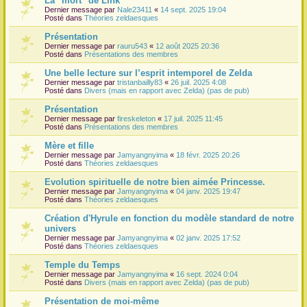
La "mort" de Link
Dernier message par
Nale23411
«
14 sept. 2025 19:04
r
Posté dans
Théories zeldaesques
Présentation
Dernier message par
rauru543
«
12 août 2025 20:36
Posté dans
Présentations des membres
Une belle lecture sur l’esprit intemporel de Zelda
Dernier message par
tristanbailly83
«
26 juil. 2025 4:08
Posté dans
Divers (mais en rapport avec Zelda) (pas de pub)
Présentation
Dernier message par
fireskeleton
«
17 juil. 2025 11:45
Posté dans
Présentations des membres
Mère et fille
Dernier message par
Jamyangnyima
«
18 févr. 2025 20:26
Posté dans
Théories zeldaesques
Evolution spirituelle de notre bien aimée Princesse.
Dernier message par
Jamyangnyima
«
04 janv. 2025 19:47
Posté dans
Théories zeldaesques
Création d'Hyrule en fonction du modèle standard de notre
univers
Dernier message par
Jamyangnyima
«
02 janv. 2025 17:52
Posté dans
Théories zeldaesques
Temple du Temps
Dernier message par
Jamyangnyima
«
16 sept. 2024 0:04
Posté dans
Divers (mais en rapport avec Zelda) (pas de pub)
Présentation de moi-même