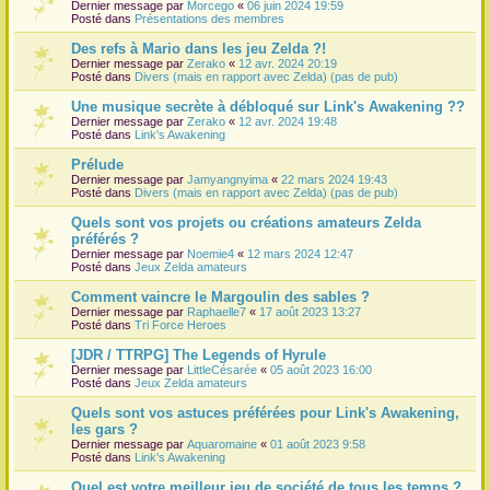
Dernier message par
Morcego
«
06 juin 2024 19:59
Posté dans
Présentations des membres
Des refs à Mario dans les jeu Zelda ?!
Dernier message par
Zerako
«
12 avr. 2024 20:19
Posté dans
Divers (mais en rapport avec Zelda) (pas de pub)
Une musique secrète à débloqué sur Link's Awakening ??
Dernier message par
Zerako
«
12 avr. 2024 19:48
Posté dans
Link's Awakening
Prélude
Dernier message par
Jamyangnyima
«
22 mars 2024 19:43
Posté dans
Divers (mais en rapport avec Zelda) (pas de pub)
Quels sont vos projets ou créations amateurs Zelda
préférés ?
Dernier message par
Noemie4
«
12 mars 2024 12:47
Posté dans
Jeux Zelda amateurs
Comment vaincre le Margoulin des sables ?
Dernier message par
Raphaelle7
«
17 août 2023 13:27
Posté dans
Tri Force Heroes
[JDR / TTRPG] The Legends of Hyrule
Dernier message par
LittleCésarée
«
05 août 2023 16:00
Posté dans
Jeux Zelda amateurs
Quels sont vos astuces préférées pour Link's Awakening,
les gars ?
Dernier message par
Aquaromaine
«
01 août 2023 9:58
Posté dans
Link's Awakening
Quel est votre meilleur jeu de société de tous les temps ?