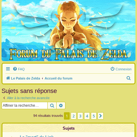
FAQ
Connexion
R
Le Palais de Zelda
Accueil du forum
e
Sujets sans réponse
c
Aller à la recherche avancée
h
Rechercher
Recherche avancée
e
r
1
2
3
4
5
Suivante
94 résultats trouvés
c
Sujets
h
e