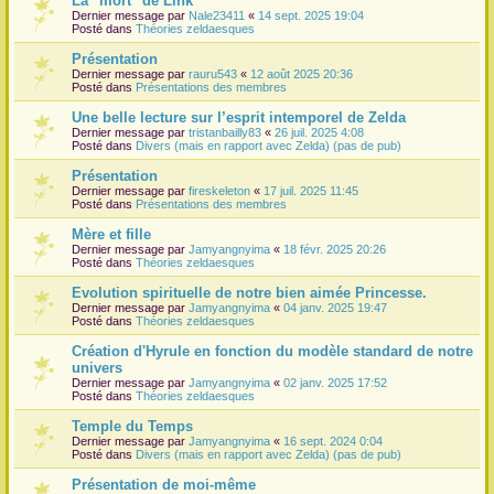
La "mort" de Link
Dernier message par
Nale23411
«
14 sept. 2025 19:04
r
Posté dans
Théories zeldaesques
Présentation
Dernier message par
rauru543
«
12 août 2025 20:36
Posté dans
Présentations des membres
Une belle lecture sur l’esprit intemporel de Zelda
Dernier message par
tristanbailly83
«
26 juil. 2025 4:08
Posté dans
Divers (mais en rapport avec Zelda) (pas de pub)
Présentation
Dernier message par
fireskeleton
«
17 juil. 2025 11:45
Posté dans
Présentations des membres
Mère et fille
Dernier message par
Jamyangnyima
«
18 févr. 2025 20:26
Posté dans
Théories zeldaesques
Evolution spirituelle de notre bien aimée Princesse.
Dernier message par
Jamyangnyima
«
04 janv. 2025 19:47
Posté dans
Théories zeldaesques
Création d'Hyrule en fonction du modèle standard de notre
univers
Dernier message par
Jamyangnyima
«
02 janv. 2025 17:52
Posté dans
Théories zeldaesques
Temple du Temps
Dernier message par
Jamyangnyima
«
16 sept. 2024 0:04
Posté dans
Divers (mais en rapport avec Zelda) (pas de pub)
Présentation de moi-même