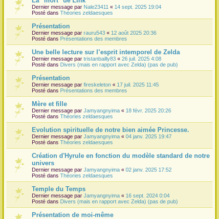
La "mort" de Link
Dernier message par
Nale23411
«
14 sept. 2025 19:04
r
Posté dans
Théories zeldaesques
Présentation
Dernier message par
rauru543
«
12 août 2025 20:36
Posté dans
Présentations des membres
Une belle lecture sur l’esprit intemporel de Zelda
Dernier message par
tristanbailly83
«
26 juil. 2025 4:08
Posté dans
Divers (mais en rapport avec Zelda) (pas de pub)
Présentation
Dernier message par
fireskeleton
«
17 juil. 2025 11:45
Posté dans
Présentations des membres
Mère et fille
Dernier message par
Jamyangnyima
«
18 févr. 2025 20:26
Posté dans
Théories zeldaesques
Evolution spirituelle de notre bien aimée Princesse.
Dernier message par
Jamyangnyima
«
04 janv. 2025 19:47
Posté dans
Théories zeldaesques
Création d'Hyrule en fonction du modèle standard de notre
univers
Dernier message par
Jamyangnyima
«
02 janv. 2025 17:52
Posté dans
Théories zeldaesques
Temple du Temps
Dernier message par
Jamyangnyima
«
16 sept. 2024 0:04
Posté dans
Divers (mais en rapport avec Zelda) (pas de pub)
Présentation de moi-même