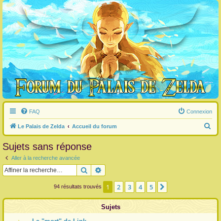
FAQ
Connexion
R
Le Palais de Zelda
Accueil du forum
e
Sujets sans réponse
c
Aller à la recherche avancée
h
Rechercher
Recherche avancée
e
r
1
2
3
4
5
Suivante
94 résultats trouvés
c
Sujets
h
e