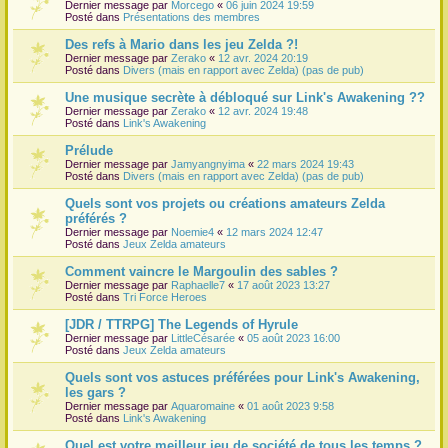
Dernier message par
Morcego
«
06 juin 2024 19:59
Posté dans
Présentations des membres
Des refs à Mario dans les jeu Zelda ?!
Dernier message par
Zerako
«
12 avr. 2024 20:19
Posté dans
Divers (mais en rapport avec Zelda) (pas de pub)
Une musique secrète à débloqué sur Link's Awakening ??
Dernier message par
Zerako
«
12 avr. 2024 19:48
Posté dans
Link's Awakening
Prélude
Dernier message par
Jamyangnyima
«
22 mars 2024 19:43
Posté dans
Divers (mais en rapport avec Zelda) (pas de pub)
Quels sont vos projets ou créations amateurs Zelda
préférés ?
Dernier message par
Noemie4
«
12 mars 2024 12:47
Posté dans
Jeux Zelda amateurs
Comment vaincre le Margoulin des sables ?
Dernier message par
Raphaelle7
«
17 août 2023 13:27
Posté dans
Tri Force Heroes
[JDR / TTRPG] The Legends of Hyrule
Dernier message par
LittleCésarée
«
05 août 2023 16:00
Posté dans
Jeux Zelda amateurs
Quels sont vos astuces préférées pour Link's Awakening,
les gars ?
Dernier message par
Aquaromaine
«
01 août 2023 9:58
Posté dans
Link's Awakening
Quel est votre meilleur jeu de société de tous les temps ?