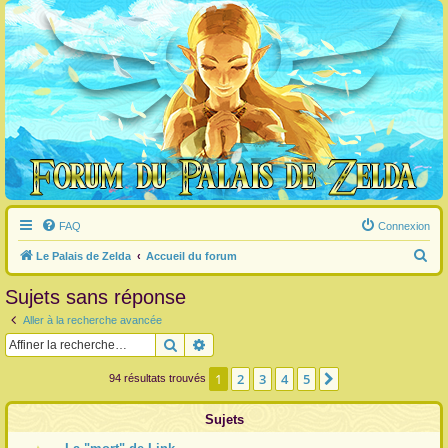
FAQ
Connexion
R
Le Palais de Zelda
Accueil du forum
e
Sujets sans réponse
c
Aller à la recherche avancée
h
Rechercher
Recherche avancée
e
r
1
2
3
4
5
Suivante
94 résultats trouvés
c
Sujets
h
e