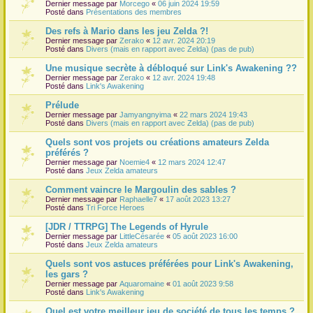
Dernier message par
Morcego
«
06 juin 2024 19:59
Posté dans
Présentations des membres
Des refs à Mario dans les jeu Zelda ?!
Dernier message par
Zerako
«
12 avr. 2024 20:19
Posté dans
Divers (mais en rapport avec Zelda) (pas de pub)
Une musique secrète à débloqué sur Link's Awakening ??
Dernier message par
Zerako
«
12 avr. 2024 19:48
Posté dans
Link's Awakening
Prélude
Dernier message par
Jamyangnyima
«
22 mars 2024 19:43
Posté dans
Divers (mais en rapport avec Zelda) (pas de pub)
Quels sont vos projets ou créations amateurs Zelda
préférés ?
Dernier message par
Noemie4
«
12 mars 2024 12:47
Posté dans
Jeux Zelda amateurs
Comment vaincre le Margoulin des sables ?
Dernier message par
Raphaelle7
«
17 août 2023 13:27
Posté dans
Tri Force Heroes
[JDR / TTRPG] The Legends of Hyrule
Dernier message par
LittleCésarée
«
05 août 2023 16:00
Posté dans
Jeux Zelda amateurs
Quels sont vos astuces préférées pour Link's Awakening,
les gars ?
Dernier message par
Aquaromaine
«
01 août 2023 9:58
Posté dans
Link's Awakening
Quel est votre meilleur jeu de société de tous les temps ?