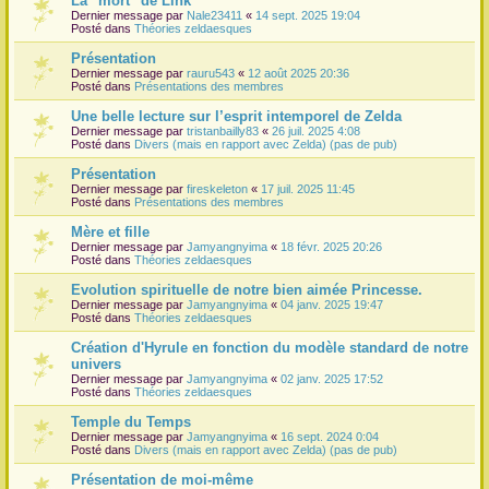
La "mort" de Link
Dernier message par
Nale23411
«
14 sept. 2025 19:04
r
Posté dans
Théories zeldaesques
Présentation
Dernier message par
rauru543
«
12 août 2025 20:36
Posté dans
Présentations des membres
Une belle lecture sur l’esprit intemporel de Zelda
Dernier message par
tristanbailly83
«
26 juil. 2025 4:08
Posté dans
Divers (mais en rapport avec Zelda) (pas de pub)
Présentation
Dernier message par
fireskeleton
«
17 juil. 2025 11:45
Posté dans
Présentations des membres
Mère et fille
Dernier message par
Jamyangnyima
«
18 févr. 2025 20:26
Posté dans
Théories zeldaesques
Evolution spirituelle de notre bien aimée Princesse.
Dernier message par
Jamyangnyima
«
04 janv. 2025 19:47
Posté dans
Théories zeldaesques
Création d'Hyrule en fonction du modèle standard de notre
univers
Dernier message par
Jamyangnyima
«
02 janv. 2025 17:52
Posté dans
Théories zeldaesques
Temple du Temps
Dernier message par
Jamyangnyima
«
16 sept. 2024 0:04
Posté dans
Divers (mais en rapport avec Zelda) (pas de pub)
Présentation de moi-même