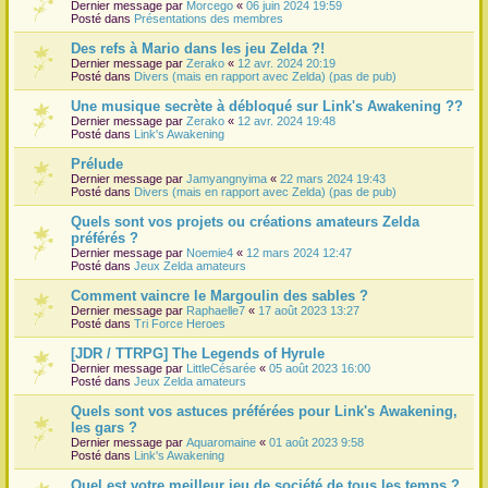
Dernier message par
Morcego
«
06 juin 2024 19:59
Posté dans
Présentations des membres
Des refs à Mario dans les jeu Zelda ?!
Dernier message par
Zerako
«
12 avr. 2024 20:19
Posté dans
Divers (mais en rapport avec Zelda) (pas de pub)
Une musique secrète à débloqué sur Link's Awakening ??
Dernier message par
Zerako
«
12 avr. 2024 19:48
Posté dans
Link's Awakening
Prélude
Dernier message par
Jamyangnyima
«
22 mars 2024 19:43
Posté dans
Divers (mais en rapport avec Zelda) (pas de pub)
Quels sont vos projets ou créations amateurs Zelda
préférés ?
Dernier message par
Noemie4
«
12 mars 2024 12:47
Posté dans
Jeux Zelda amateurs
Comment vaincre le Margoulin des sables ?
Dernier message par
Raphaelle7
«
17 août 2023 13:27
Posté dans
Tri Force Heroes
[JDR / TTRPG] The Legends of Hyrule
Dernier message par
LittleCésarée
«
05 août 2023 16:00
Posté dans
Jeux Zelda amateurs
Quels sont vos astuces préférées pour Link's Awakening,
les gars ?
Dernier message par
Aquaromaine
«
01 août 2023 9:58
Posté dans
Link's Awakening
Quel est votre meilleur jeu de société de tous les temps ?