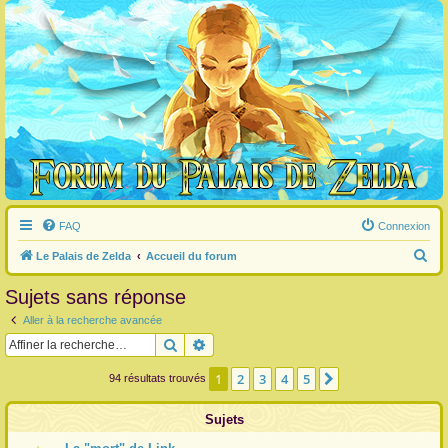
FAQ
Connexion
R
Le Palais de Zelda
Accueil du forum
e
Sujets sans réponse
c
Aller à la recherche avancée
h
Rechercher
Recherche avancée
e
r
1
2
3
4
5
Suivante
94 résultats trouvés
c
Sujets
h
e