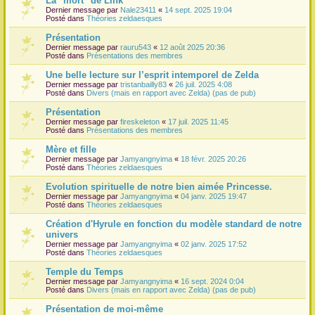
La "mort" de Link
Dernier message par
Nale23411
«
14 sept. 2025 19:04
r
Posté dans
Théories zeldaesques
Présentation
Dernier message par
rauru543
«
12 août 2025 20:36
Posté dans
Présentations des membres
Une belle lecture sur l’esprit intemporel de Zelda
Dernier message par
tristanbailly83
«
26 juil. 2025 4:08
Posté dans
Divers (mais en rapport avec Zelda) (pas de pub)
Présentation
Dernier message par
fireskeleton
«
17 juil. 2025 11:45
Posté dans
Présentations des membres
Mère et fille
Dernier message par
Jamyangnyima
«
18 févr. 2025 20:26
Posté dans
Théories zeldaesques
Evolution spirituelle de notre bien aimée Princesse.
Dernier message par
Jamyangnyima
«
04 janv. 2025 19:47
Posté dans
Théories zeldaesques
Création d'Hyrule en fonction du modèle standard de notre
univers
Dernier message par
Jamyangnyima
«
02 janv. 2025 17:52
Posté dans
Théories zeldaesques
Temple du Temps
Dernier message par
Jamyangnyima
«
16 sept. 2024 0:04
Posté dans
Divers (mais en rapport avec Zelda) (pas de pub)
Présentation de moi-même