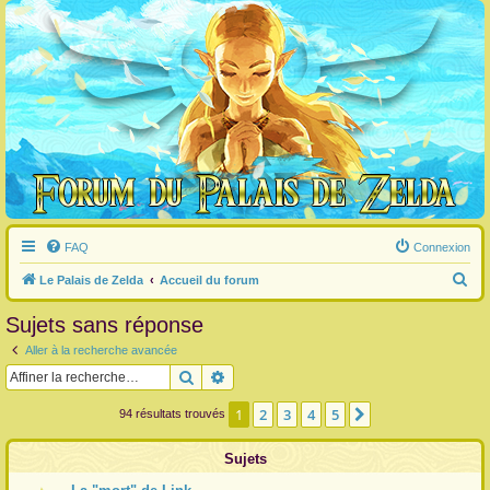
FAQ
Connexion
R
Le Palais de Zelda
Accueil du forum
e
Sujets sans réponse
c
Aller à la recherche avancée
h
Rechercher
Recherche avancée
e
r
1
2
3
4
5
Suivante
94 résultats trouvés
c
Sujets
h
e