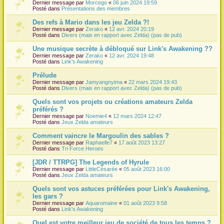
Dernier message par
Morcego
«
06 juin 2024 19:59
Posté dans
Présentations des membres
Des refs à Mario dans les jeu Zelda ?!
Dernier message par
Zerako
«
12 avr. 2024 20:19
Posté dans
Divers (mais en rapport avec Zelda) (pas de pub)
Une musique secrète à débloqué sur Link's Awakening ??
Dernier message par
Zerako
«
12 avr. 2024 19:48
Posté dans
Link's Awakening
Prélude
Dernier message par
Jamyangnyima
«
22 mars 2024 19:43
Posté dans
Divers (mais en rapport avec Zelda) (pas de pub)
Quels sont vos projets ou créations amateurs Zelda
préférés ?
Dernier message par
Noemie4
«
12 mars 2024 12:47
Posté dans
Jeux Zelda amateurs
Comment vaincre le Margoulin des sables ?
Dernier message par
Raphaelle7
«
17 août 2023 13:27
Posté dans
Tri Force Heroes
[JDR / TTRPG] The Legends of Hyrule
Dernier message par
LittleCésarée
«
05 août 2023 16:00
Posté dans
Jeux Zelda amateurs
Quels sont vos astuces préférées pour Link's Awakening,
les gars ?
Dernier message par
Aquaromaine
«
01 août 2023 9:58
Posté dans
Link's Awakening
Quel est votre meilleur jeu de société de tous les temps ?