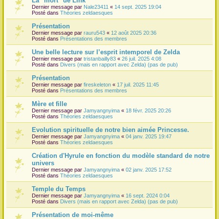
La "mort" de Link
Dernier message par
Nale23411
«
14 sept. 2025 19:04
r
Posté dans
Théories zeldaesques
Présentation
Dernier message par
rauru543
«
12 août 2025 20:36
Posté dans
Présentations des membres
Une belle lecture sur l’esprit intemporel de Zelda
Dernier message par
tristanbailly83
«
26 juil. 2025 4:08
Posté dans
Divers (mais en rapport avec Zelda) (pas de pub)
Présentation
Dernier message par
fireskeleton
«
17 juil. 2025 11:45
Posté dans
Présentations des membres
Mère et fille
Dernier message par
Jamyangnyima
«
18 févr. 2025 20:26
Posté dans
Théories zeldaesques
Evolution spirituelle de notre bien aimée Princesse.
Dernier message par
Jamyangnyima
«
04 janv. 2025 19:47
Posté dans
Théories zeldaesques
Création d'Hyrule en fonction du modèle standard de notre
univers
Dernier message par
Jamyangnyima
«
02 janv. 2025 17:52
Posté dans
Théories zeldaesques
Temple du Temps
Dernier message par
Jamyangnyima
«
16 sept. 2024 0:04
Posté dans
Divers (mais en rapport avec Zelda) (pas de pub)
Présentation de moi-même